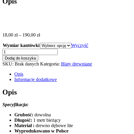
Opis
Zakres
18,00
zł
–
190,00
zł
cen:
Wymiar kantówki
od
Wyczyść
18,00 zł
ilość
do
Kantówka
Dodaj do koszyka
190,00 zł
strugana
SKU:
Brak danych
Kategoria:
Blaty drewniane
dębowa
legar
Opis
Informacje dodatkowe
Opis
Specyfikacja:
Grubość:
dowolna
Długość:
1 metr bieżący
Materiał :
drewno dębowe lite
Wyprodukowano w Polsce