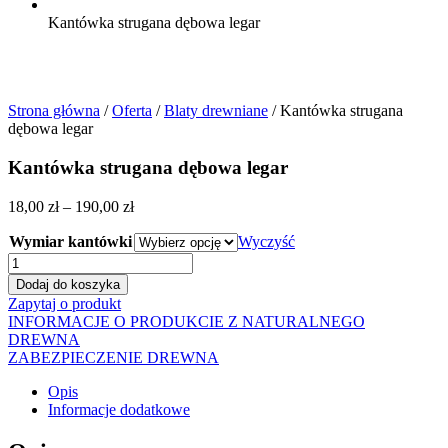
Kantówka strugana dębowa legar
Strona główna
/
Oferta
/
Blaty drewniane
/ Kantówka strugana
dębowa legar
Kantówka strugana dębowa legar
Zakres
18,00
zł
–
190,00
zł
cen:
Wymiar kantówki
od
Wyczyść
18,00 zł
ilość
do
Kantówka
Dodaj do koszyka
190,00 zł
strugana
Zapytaj o produkt
dębowa
INFORMACJE O PRODUKCIE Z NATURALNEGO
legar
DREWNA
ZABEZPIECZENIE DREWNA
Opis
Informacje dodatkowe