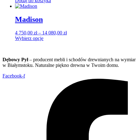
Dodaj do koszyka
Madison
Zakres
4 750,00
zł
–
14 080,00
zł
cen:
Wybierz opcje
Ten
od
produkt
4
ma
750,00 zł
Dębowy Pył
– producent mebli i schodów drewnianych na wymiar
wiele
do
w Białymstoku. Naturalne piękno drewna w Twoim domu.
wariantów.
14
Opcje
080,00 zł
Facebook-f
można
wybrać
na
stronie
produktu