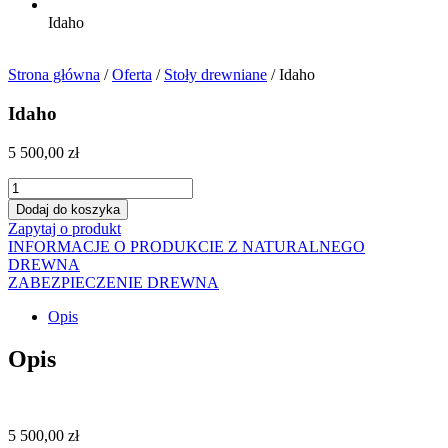
Idaho
Strona główna
/
Oferta
/
Stoły drewniane
/ Idaho
Idaho
5 500,00
zł
ilość
Idaho
Dodaj do koszyka
Zapytaj o produkt
INFORMACJE O PRODUKCIE Z NATURALNEGO
DREWNA
ZABEZPIECZENIE DREWNA
Opis
Opis
5 500,00
zł