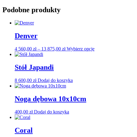
Podobne produkty
Denver
Zakres
Ten
4 560,00
zł
–
13 875,00
zł
Wybierz opcje
cen:
produkt
od
ma
4
wiele
Stół Japandi
560,00 zł
wariantów.
do
Opcje
8 600,00
zł
Dodaj do koszyka
13
można
875,00 zł
wybrać
na
Noga dębowa 10x10cm
stronie
produktu
400,00
zł
Dodaj do koszyka
Coral