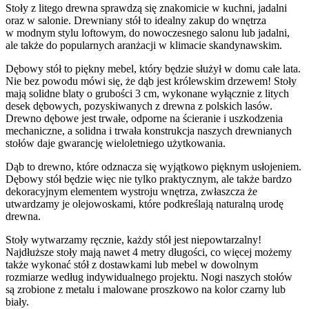
Stoły z litego drewna sprawdzą się znakomicie w kuchni, jadalni
oraz w salonie. Drewniany stół to idealny zakup do wnętrza
w modnym stylu loftowym, do nowoczesnego salonu lub jadalni,
ale także do popularnych aranżacji w klimacie skandynawskim.
Dębowy stół to piękny mebel, który będzie służył w domu całe lata.
Nie bez powodu mówi się, że dąb jest królewskim drzewem! Stoły
mają solidne blaty o grubości 3 cm, wykonane wyłącznie z litych
desek dębowych, pozyskiwanych z drewna z polskich lasów.
Drewno dębowe jest trwałe, odporne na ścieranie i uszkodzenia
mechaniczne, a solidna i trwała konstrukcja naszych drewnianych
stołów daje gwarancję wieloletniego użytkowania.
Dąb to drewno, które odznacza się wyjątkowo pięknym usłojeniem.
Dębowy stół będzie więc nie tylko praktycznym, ale także bardzo
dekoracyjnym elementem wystroju wnętrza, zwłaszcza że
utwardzamy je olejowoskami, które podkreślają naturalną urodę
drewna.
Stoły wytwarzamy ręcznie, każdy stół jest niepowtarzalny!
Najdłuższe stoły mają nawet 4 metry długości, co więcej możemy
także wykonać stół z dostawkami lub mebel w dowolnym
rozmiarze według indywidualnego projektu. Nogi naszych stołów
są zrobione z metalu i malowane proszkowo na kolor czarny lub
biały.