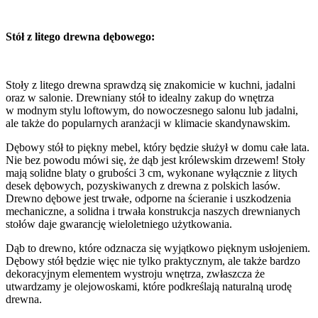
Stół z litego drewna dębowego:
Stoły z litego drewna sprawdzą się znakomicie w kuchni, jadalni
oraz w salonie. Drewniany stół to idealny zakup do wnętrza
w modnym stylu loftowym, do nowoczesnego salonu lub jadalni,
ale także do popularnych aranżacji w klimacie skandynawskim.
Dębowy stół to piękny mebel, który będzie służył w domu całe lata.
Nie bez powodu mówi się, że dąb jest królewskim drzewem! Stoły
mają solidne blaty o grubości 3 cm, wykonane wyłącznie z litych
desek dębowych, pozyskiwanych z drewna z polskich lasów.
Drewno dębowe jest trwałe, odporne na ścieranie i uszkodzenia
mechaniczne, a solidna i trwała konstrukcja naszych drewnianych
stołów daje gwarancję wieloletniego użytkowania.
Dąb to drewno, które odznacza się wyjątkowo pięknym usłojeniem.
Dębowy stół będzie więc nie tylko praktycznym, ale także bardzo
dekoracyjnym elementem wystroju wnętrza, zwłaszcza że
utwardzamy je olejowoskami, które podkreślają naturalną urodę
drewna.