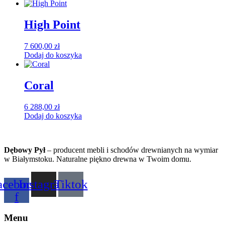
High Point
7 600,00
zł
Dodaj do koszyka
Coral
6 288,00
zł
Dodaj do koszyka
Dębowy Pył
– producent mebli i schodów drewnianych na wymiar
w Białymstoku. Naturalne piękno drewna w Twoim domu.
acebook-
Instagram
Tiktok
f
Menu