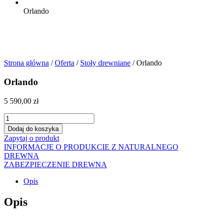
Orlando
Strona główna
/
Oferta
/
Stoły drewniane
/ Orlando
Orlando
5 590,00
zł
ilość
Orlando
Dodaj do koszyka
Zapytaj o produkt
INFORMACJE O PRODUKCIE Z NATURALNEGO
DREWNA
ZABEZPIECZENIE DREWNA
Opis
Opis