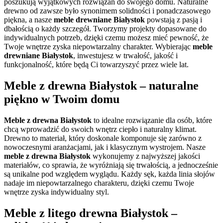
poszukują wyjątkowych rozwiązań do swojego domu. Naturalne
drewno od zawsze było synonimem solidności i ponadczasowego
piękna, a nasze
meble drewniane Białystok
powstają z pasją i
dbałością o każdy szczegół. Tworzymy projekty dopasowane do
indywidualnych potrzeb, dzięki czemu możesz mieć pewność, że
Twoje wnętrze zyska niepowtarzalny charakter. Wybierając
meble
drewniane Białystok
, inwestujesz w trwałość, jakość i
funkcjonalność, które będą Ci towarzyszyć przez wiele lat.
Meble z drewna Białystok – naturalne
piękno w Twoim domu
Meble z drewna Białystok
to idealne rozwiązanie dla osób, które
chcą wprowadzić do swoich wnętrz ciepło i naturalny klimat.
Drewno to materiał, który doskonale komponuje się zarówno z
nowoczesnymi aranżacjami, jak i klasycznym wystrojem. Nasze
meble z drewna Białystok
wykonujemy z najwyższej jakości
materiałów, co sprawia, że wyróżniają się trwałością, a jednocześnie
są unikalne pod względem wyglądu. Każdy sęk, każda linia słojów
nadaje im niepowtarzalnego charakteru, dzięki czemu Twoje
wnętrze zyska indywidualny styl.
Meble z litego drewna Białystok –