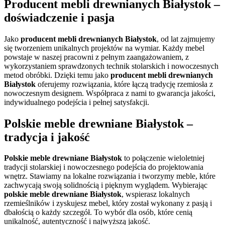
Producent mebli drewnianych Białystok –
doświadczenie i pasja
Jako
producent mebli drewnianych Białystok
, od lat zajmujemy
się tworzeniem unikalnych projektów na wymiar. Każdy mebel
powstaje w naszej pracowni z pełnym zaangażowaniem, z
wykorzystaniem sprawdzonych technik stolarskich i nowoczesnych
metod obróbki. Dzięki temu jako
producent mebli drewnianych
Białystok
oferujemy rozwiązania, które łączą tradycję rzemiosła z
nowoczesnym designem. Współpraca z nami to gwarancja jakości,
indywidualnego podejścia i pełnej satysfakcji.
Polskie meble drewniane Białystok –
tradycja i jakość
Polskie meble drewniane Białystok
to połączenie wieloletniej
tradycji stolarskiej i nowoczesnego podejścia do projektowania
wnętrz. Stawiamy na lokalne rozwiązania i tworzymy meble, które
zachwycają swoją solidnością i pięknym wyglądem. Wybierając
polskie meble drewniane Białystok
, wspierasz lokalnych
rzemieślników i zyskujesz mebel, który został wykonany z pasją i
dbałością o każdy szczegół. To wybór dla osób, które cenią
unikalność, autentyczność i najwyższą jakość.