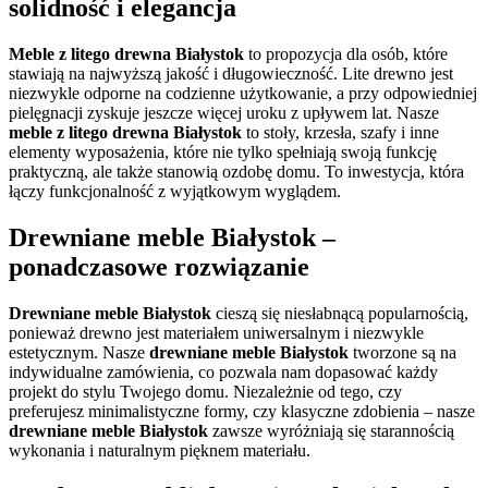
solidność i elegancja
Meble z litego drewna Białystok
to propozycja dla osób, które
stawiają na najwyższą jakość i długowieczność. Lite drewno jest
niezwykle odporne na codzienne użytkowanie, a przy odpowiedniej
pielęgnacji zyskuje jeszcze więcej uroku z upływem lat. Nasze
meble z litego drewna Białystok
to stoły, krzesła, szafy i inne
elementy wyposażenia, które nie tylko spełniają swoją funkcję
praktyczną, ale także stanowią ozdobę domu. To inwestycja, która
łączy funkcjonalność z wyjątkowym wyglądem.
Drewniane meble Białystok –
ponadczasowe rozwiązanie
Drewniane meble Białystok
cieszą się niesłabnącą popularnością,
ponieważ drewno jest materiałem uniwersalnym i niezwykle
estetycznym. Nasze
drewniane meble Białystok
tworzone są na
indywidualne zamówienia, co pozwala nam dopasować każdy
projekt do stylu Twojego domu. Niezależnie od tego, czy
preferujesz minimalistyczne formy, czy klasyczne zdobienia – nasze
drewniane meble Białystok
zawsze wyróżniają się starannością
wykonania i naturalnym pięknem materiału.