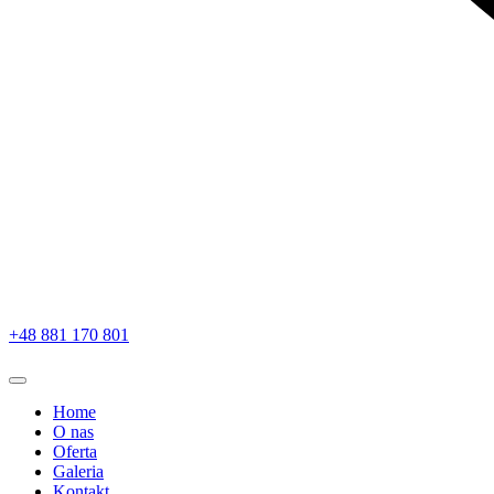
+48 881 170 801
Home
O nas
Oferta
Galeria
Kontakt