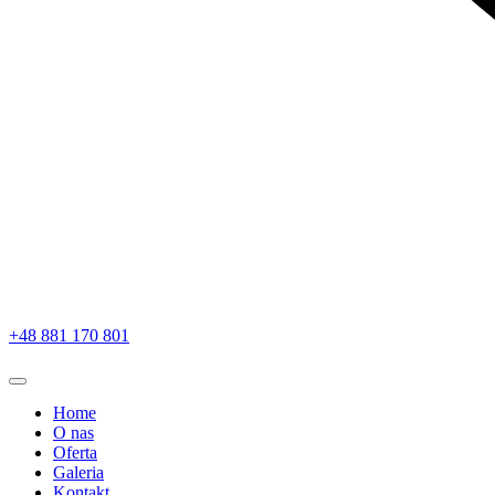
+48 881 170 801
Home
O nas
Oferta
Galeria
Kontakt