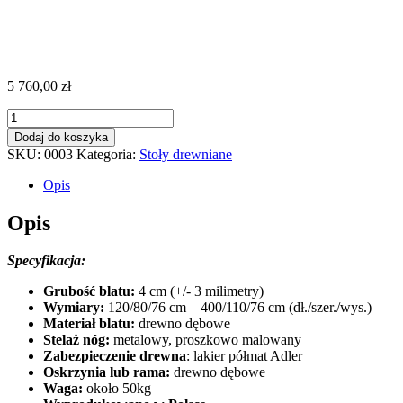
5 760,00
zł
ilość
Montana
Dodaj do koszyka
SKU:
0003
Kategoria:
Stoły drewniane
Opis
Opis
Specyfikacja:
Grubość blatu:
4 cm (+/- 3 milimetry)
Wymiary:
120/80/76 cm – 400/110/76 cm (dł./szer./wys.)
Materiał blatu:
drewno dębowe
Stelaż nóg:
metalowy, proszkowo malowany
Zabezpieczenie drewna
: lakier półmat Adler
Oskrzynia lub rama:
drewno dębowe
Waga:
około 50kg