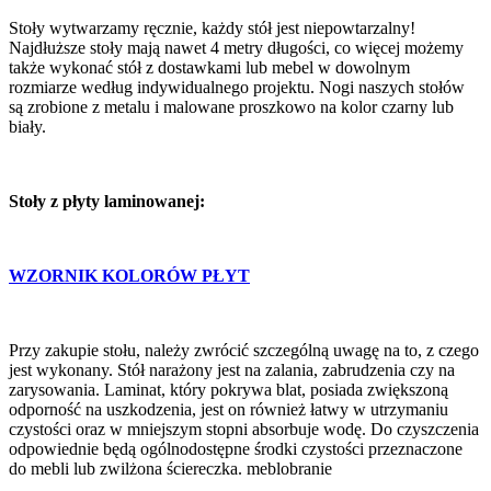
Stoły wytwarzamy ręcznie, każdy stół jest niepowtarzalny!
Najdłuższe stoły mają nawet 4 metry długości, co więcej możemy
także wykonać stół z dostawkami lub mebel w dowolnym
rozmiarze według indywidualnego projektu. Nogi naszych stołów
są zrobione z metalu i malowane proszkowo na kolor czarny lub
biały.
Stoły z płyty laminowanej:
WZORNIK KOLORÓW PŁYT
Przy zakupie stołu, należy zwrócić szczególną uwagę na to, z czego
jest wykonany. Stół narażony jest na zalania, zabrudzenia czy na
zarysowania. Laminat, który pokrywa blat, posiada zwiększoną
odporność na uszkodzenia, jest on również łatwy w utrzymaniu
czystości oraz w mniejszym stopni absorbuje wodę. Do czyszczenia
odpowiednie będą ogólnodostępne środki czystości przeznaczone
do mebli lub zwilżona ściereczka. meblobranie