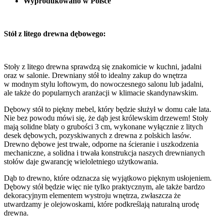
Wyprodukowano w Polsce
Stół z litego drewna dębowego:
Stoły z litego drewna sprawdzą się znakomicie w kuchni, jadalni
oraz w salonie. Drewniany stół to idealny zakup do wnętrza
w modnym stylu loftowym, do nowoczesnego salonu lub jadalni,
ale także do popularnych aranżacji w klimacie skandynawskim.
Dębowy stół to piękny mebel, który będzie służył w domu całe lata.
Nie bez powodu mówi się, że dąb jest królewskim drzewem! Stoły
mają solidne blaty o grubości 3 cm, wykonane wyłącznie z litych
desek dębowych, pozyskiwanych z drewna z polskich lasów.
Drewno dębowe jest trwałe, odporne na ścieranie i uszkodzenia
mechaniczne, a solidna i trwała konstrukcja naszych drewnianych
stołów daje gwarancję wieloletniego użytkowania.
Dąb to drewno, które odznacza się wyjątkowo pięknym usłojeniem.
Dębowy stół będzie więc nie tylko praktycznym, ale także bardzo
dekoracyjnym elementem wystroju wnętrza, zwłaszcza że
utwardzamy je olejowoskami, które podkreślają naturalną urodę
drewna.