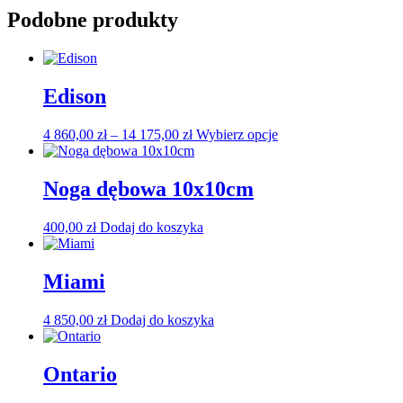
Podobne produkty
Edison
Zakres
Ten
4 860,00
zł
–
14 175,00
zł
Wybierz opcje
cen:
produkt
od
ma
4
wiele
Noga dębowa 10x10cm
860,00 zł
wariantów.
do
Opcje
400,00
zł
Dodaj do koszyka
14
można
175,00 zł
wybrać
na
Miami
stronie
produktu
4 850,00
zł
Dodaj do koszyka
Ontario