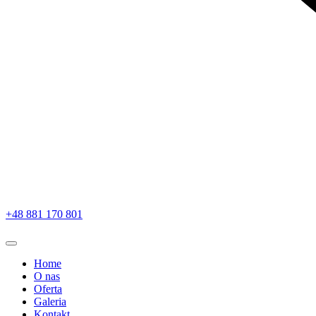
+48 881 170 801
Home
O nas
Oferta
Galeria
Kontakt